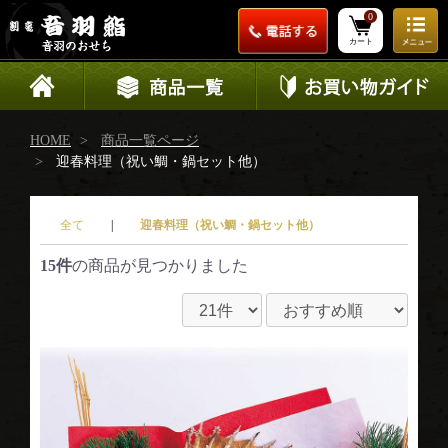
0
カート
HOME
商品一覧ページ
迎春料理（祝い鯛・鍋セット他）
お客様の声
全て
|
迎春料理（祝い鯛・鍋セット他）
15件
の商品が見つかりました
おせちの意味を知る
パンフレットのお申し込み