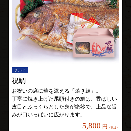
チルド
祝鯛
お祝いの席に華を添える「焼き鯛」。
丁寧に焼き上げた尾頭付きの鯛は、香ばしい
皮目とふっくらとした身が絶妙で、上品な旨
みが口いっぱいに広がります。
5,800
円
（税込）