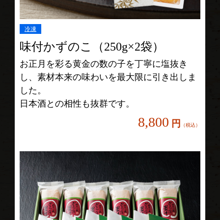
冷凍
味付かずのこ（250g×2袋）
お正月を彩る黄金の数の子を丁寧に塩抜き
し、素材本来の味わいを最大限に引き出しま
した。
日本酒との相性も抜群です。
8,800
円
（税込）