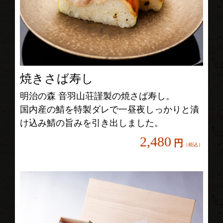
焼きさば寿し
明治の森 音羽山荘謹製の焼さば寿し。
国内産の鯖を特製ダレで一昼夜しっかりと漬
け込み鯖の旨みを引き出しました。
2,480
円
（税込）