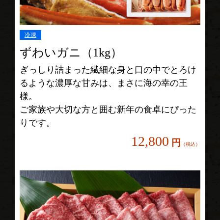
冷凍
ずわいガニ（1kg）
ぎっしり詰まった繊細な身と口の中でとろけ
るような濃厚な甘みは、まさに海の幸の王
様。
ご家族や大切な方と囲む新年の食卓にぴった
りです。
12,800
円
（税込）