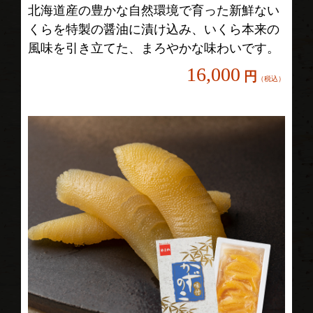
北海道産の豊かな自然環境で育った新鮮ない
お買い物を続ける
カートへ進む
くらを特製の醤油に漬け込み、いくら本来の
風味を引き立てた、まろやかな味わいです。
16,000
円
（税込）