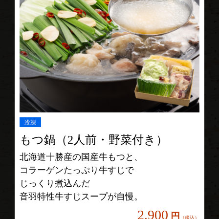
冷凍
もつ鍋（2人前・野菜付き）
北海道十勝産の国産牛もつと、
コラーゲンたっぷり牛すじで
じっくり煮込んだ
音羽特性牛すじスープが自慢。
2,900
円
（税込）