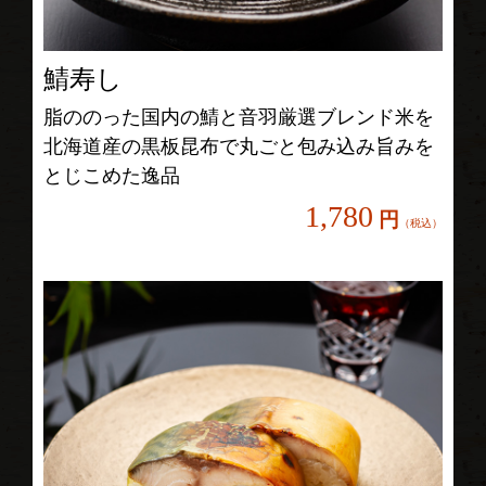
鯖寿し
脂ののった国内の鯖と音羽厳選ブレンド米を
北海道産の黒板昆布で丸ごと包み込み旨みを
とじこめた逸品
1,780
円
（税込）